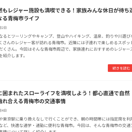
然もレジャー施設も満喫できる！家族みんな休日が待ち
なる青梅市ライフ
8月2日
なるとツーリングやキャンプ、登山やハイキング、温泉、釣りや川遊び
くさんのレジャー客が訪れる青梅市。近隣には子連れで楽しめるスポッ
だくさん。今回はそんな青梅市周辺で、家族連れにおすすめのレジャー
を紹介します。
続きを読む
に囲まれたスローライフを満喫しよう！都心直通で自然
触れ合える青梅市の交通事情
7月4日
や東京駅に乗り換えなしで行くことができ、朝の時間帯には指定席を利
など、快適な通学・通勤に便利な青梅市。今回は、そんな青梅市の交通
事情について詳しく紹介します。