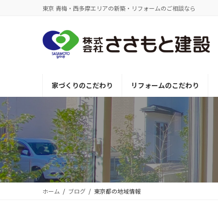
コ
ナ
東京 青梅・西多摩エリアの新築・リフォームのご相談なら
ン
ビ
テ
ゲ
ン
ー
ツ
シ
へ
ョ
ス
ン
家づくりのこだわり
リフォームのこだわり
キ
に
ッ
移
プ
動
ホーム
ブログ
東京都の地域情報