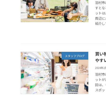
羽村市
すとな
ットは
周辺に
紹介し
買い
スタッフブログ
やす
2024年
羽村市
ットが
回は、
スポッ