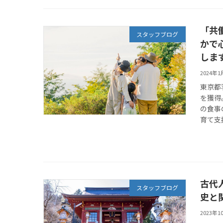
「共
スタッフブログ
かで
しま
2024年1
東京都
を獲得
の食事
育て支
古代
スタッフブログ
史と
2023年1