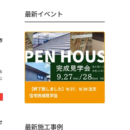
最新イベント
市
多
な
【終了致しました】9/27、9/28 注文
住宅完成見学会
セ
最新施工事例