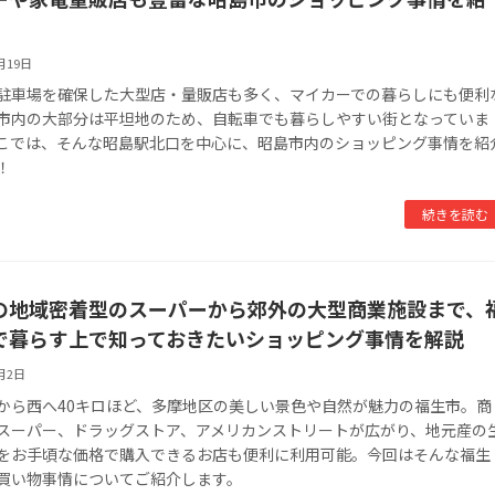
月19日
駐車場を確保した大型店・量販店も多く、マイカーでの暮らしにも便利
市内の大部分は平坦地のため、自転車でも暮らしやすい街となっていま
こでは、そんな昭島駅北口を中心に、昭島市内のショッピング事情を紹
！
続きを読む
の地域密着型のスーパーから郊外の大型商業施設まで、
で暮らす上で知っておきたいショッピング事情を解説
5月2日
から西へ40キロほど、多摩地区の美しい景色や自然が魅力の福生市。商
スーパー、ドラッグストア、アメリカンストリートが広がり、地元産の
をお手頃な価格で購入できるお店も便利に利用可能。今回はそんな福生
買い物事情についてご紹介します。