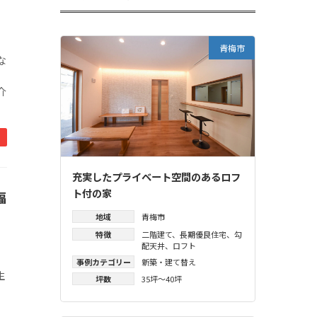
青梅市
な
介
充実したプライベート空間のあるロフ
ト付の家
福
地域
青梅市
特徴
二階建て
、
長期優良住宅
、
勾
配天井
、
ロフト
事例カテゴリー
新築・建て替え
生
坪数
35坪～40坪