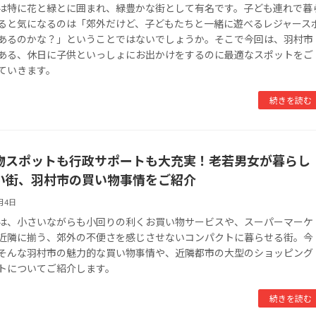
は特に花と緑とに囲まれ、緑豊かな街として有名です。子ども連れで暮
ると気になるのは「郊外だけど、子どもたちと一緒に遊べるレジャース
あるのかな？」ということではないでしょうか。そこで今回は、羽村市
ある、休日に子供といっしょにお出かけをするのに最適なスポットをご
ていきます。
続きを読む
物スポットも行政サポートも大充実！老若男女が暮らし
い街、羽村市の買い物事情をご紹介
2月4日
は、小さいながらも小回りの利くお買い物サービスや、スーパーマーケ
近隣に揃う、郊外の不便さを感じさせないコンパクトに暮らせる街。今
そんな羽村市の魅力的な買い物事情や、近隣都市の大型のショッピング
トについてご紹介します。
続きを読む