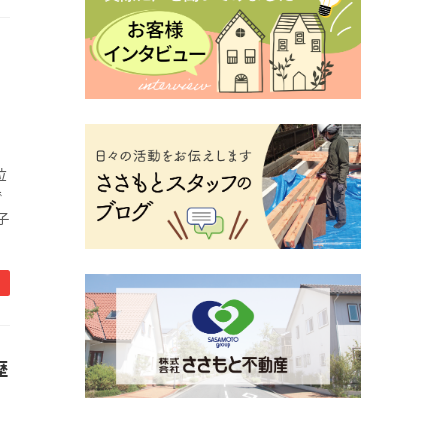
位
で
子
歴